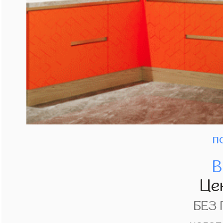
п
В
Це
БЕЗ