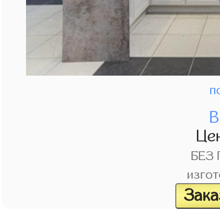
п
В
Це
БЕЗ
изгот
Зака