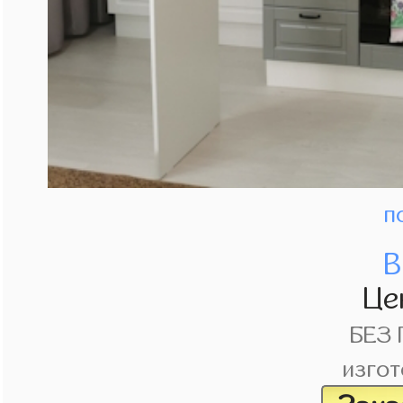
п
В
Це
БЕЗ
изгот