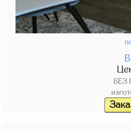
п
В
Це
БЕЗ
изгот
Зака