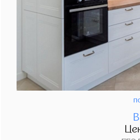
п
В
Це