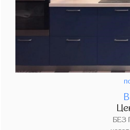
п
В
Це
БЕЗ