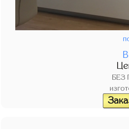
п
В
Це
БЕЗ
изгот
Зака