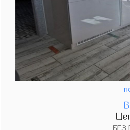
п
В
Це
БЕЗ