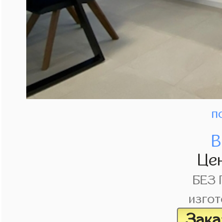
п
В
Це
БЕЗ
изгот
Зака