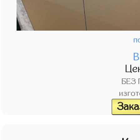
п
В
Це
БЕЗ
изгот
Зака