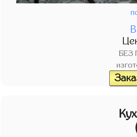
п
В
Це
БЕЗ
изгот
Зака
Кух