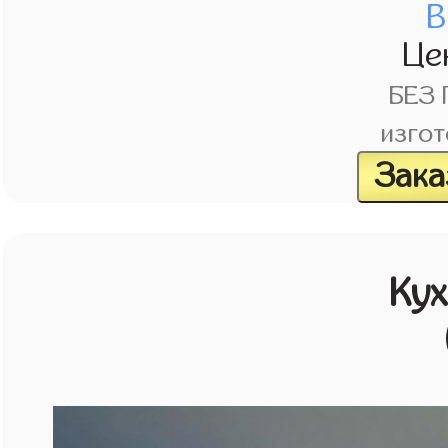
В
Це
БЕЗ
изгот
Зака
Кух