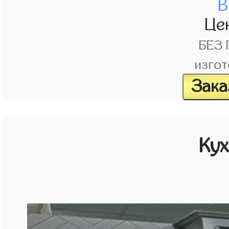
В
Це
БЕЗ
изгот
Зака
Кух