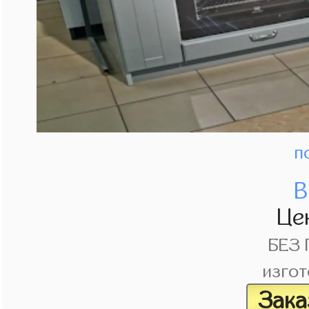
п
В
Це
БЕЗ
изгот
Зака