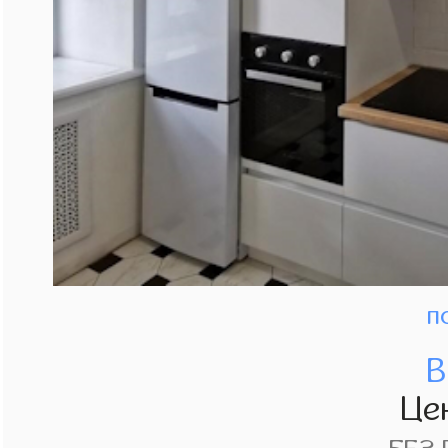
п
В
Це