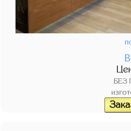
п
В
Це
БЕЗ
изгот
Зака