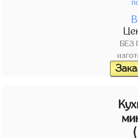
п
В
Це
БЕЗ
изгот
Зака
Кух
ми
(