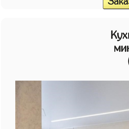
Зака
Кух
ми