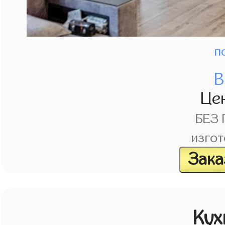
п
В
Це
БЕЗ
изгот
Зака
Кух