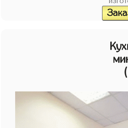
изгот
Зака
Кух
ми