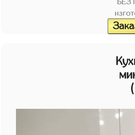
БЕЗ
изгот
Зака
Кух
ми