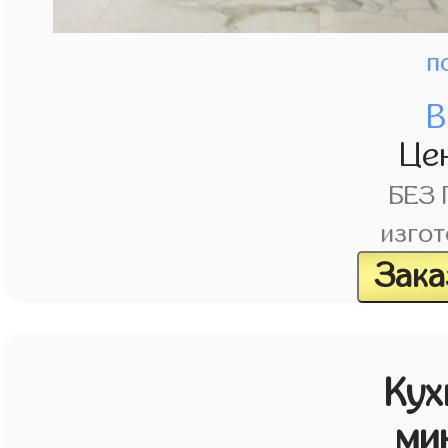
п
В
Це
БЕЗ
изгот
Зака
Кух
ми