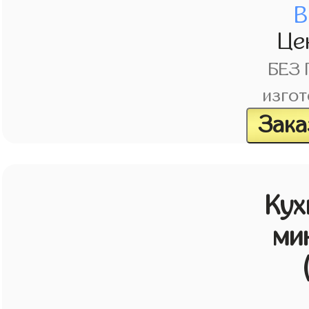
В
Це
БЕЗ
изгот
Зака
Кух
ми