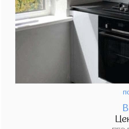
п
В
Це