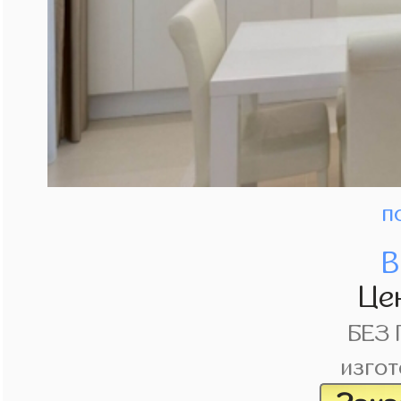
п
В
Це
БЕЗ
изгот