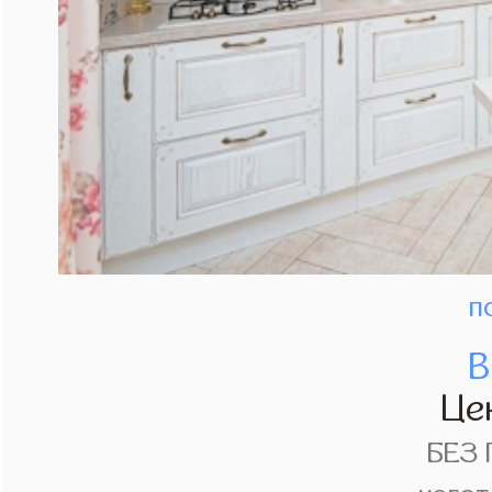
п
В
Це
БЕЗ