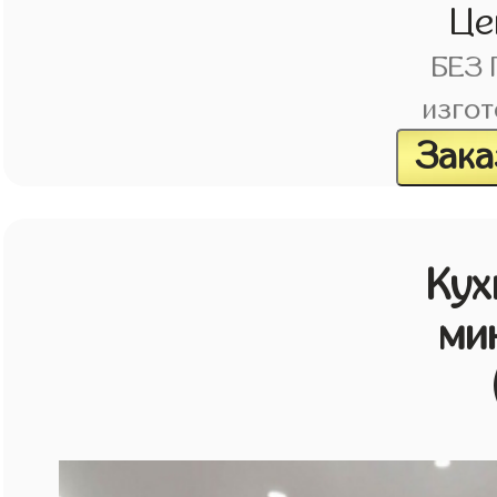
Це
БЕЗ
изгот
Зака
Кух
ми