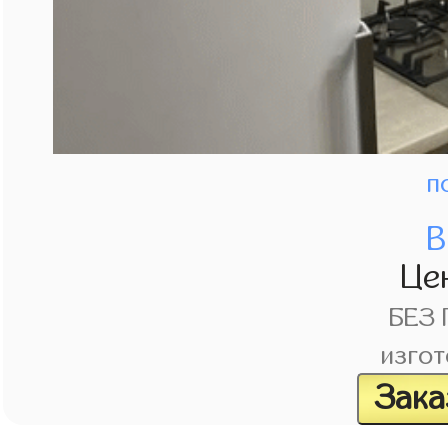
п
В
Це
БЕЗ
изгот
Зака