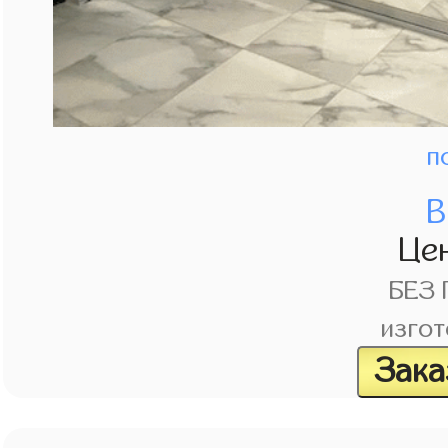
п
В
Це
БЕЗ
изгот
Зака