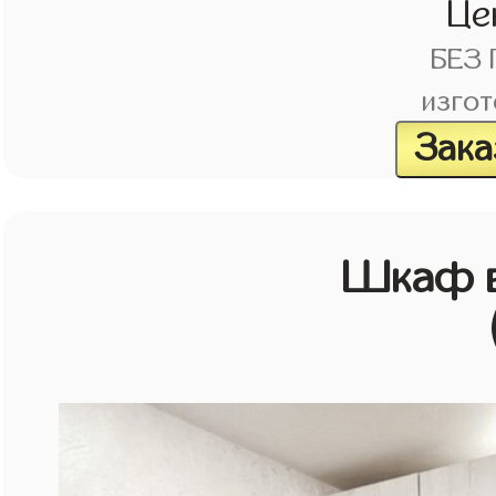
Це
БЕЗ
изгот
Зака
Шкаф в