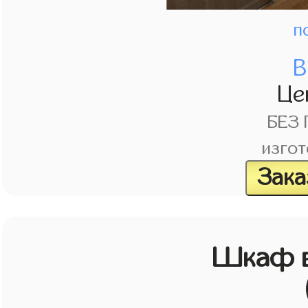
п
В
Це
БЕЗ
изгот
Зака
Шкаф в