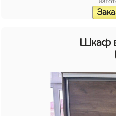
изгот
Зака
Шкаф в