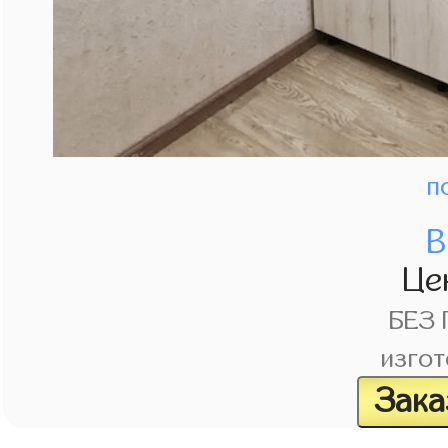
п
В
Це
БЕЗ
изгот
Зака