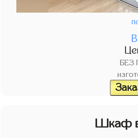
п
В
Це
БЕЗ
изгот
Зака
Шкаф в