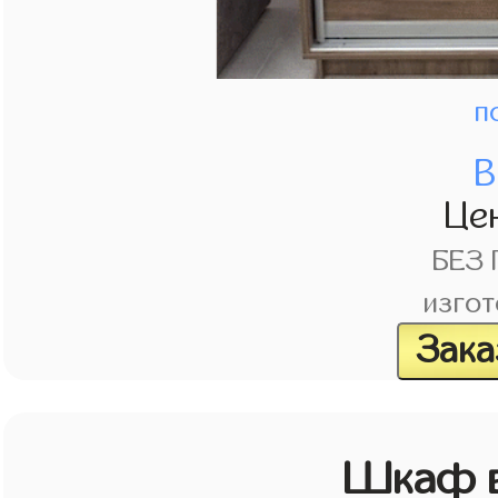
п
В
Це
БЕЗ
изгот
Зака
Шкаф в