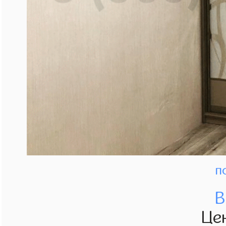
п
В
Це