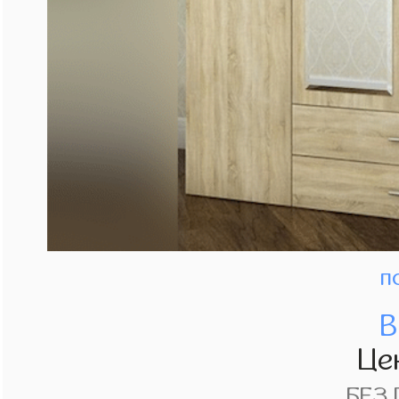
п
В
Це
БЕЗ