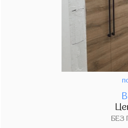
п
В
Це
БЕЗ