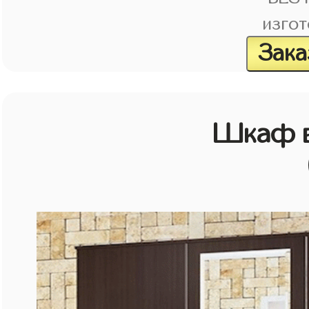
изгот
Зака
Шкаф в