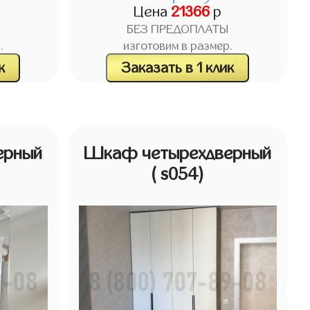
Цена
21366
р
БЕЗ ПРЕДОПЛАТЫ
.
изготовим в размер.
к
Заказать в 1 клик
ерный
Шкаф четырехдверный
( s054)