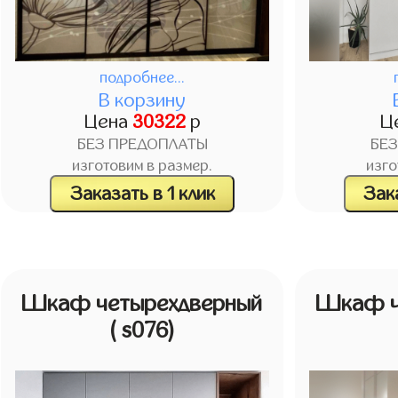
подробнее...
В корзину
Цена
30322
р
Ц
БЕЗ ПРЕДОПЛАТЫ
БЕ
изготовим в размер.
изго
Заказать в 1 клик
Зака
Шкаф четырехдверный
Шкаф ч
( s076)