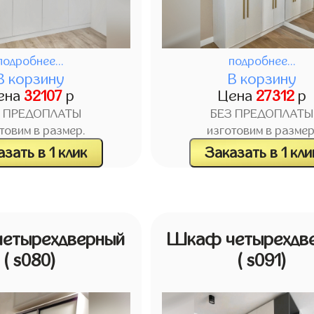
подробнее...
подробнее...
В корзину
В корзину
ена
32107
р
Цена
27312
р
З ПРЕДОПЛАТЫ
БЕЗ ПРЕДОПЛАТЫ
товим в размер.
изготовим в размер
зать в 1 клик
Заказать в 1 кли
етырехдверный
Шкаф четырехдв
( s080)
( s091)