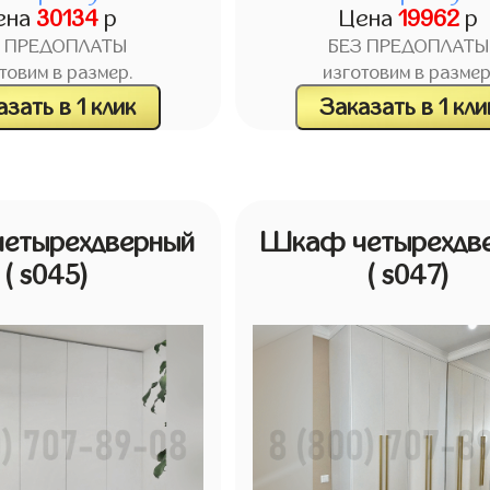
ена
30134
р
Цена
19962
р
З ПРЕДОПЛАТЫ
БЕЗ ПРЕДОПЛАТЫ
товим в размер.
изготовим в размер
зать в 1 клик
Заказать в 1 кли
етырехдверный
Шкаф четырехдв
( s045)
( s047)