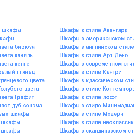
е шкафы
Шкафы в стиле Авангард
шкафы
Шкафы в американском ст
вета бирюза
Шкафы в английском стил
вета ваниль
Шкафы в стиле Арт Деко
вета венге
Шкафы в современном сти
елый глянец
Шкафы в стиле Кантри
лянцевого цвета
Шкафы в классическом сти
олубого цвета
Шкафы в стиле Контемпор
вета Графит
Шкафы в стиле лофт
вет дуб сонома
Шкафы в стиле Минимализ
вые шкафы
Шкафы в стиле Модерн
 шкафы
Шкафы в стиле неоклассик
 шкафы
Шкафы в скандинавском ст