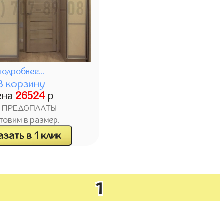
подробнее...
В корзину
ена
26524
р
З ПРЕДОПЛАТЫ
товим в размер.
зать в 1 клик
1