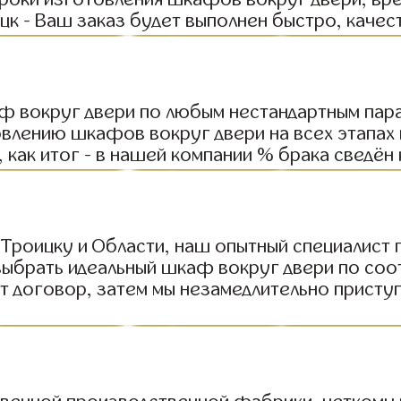
цк - Ваш заказ будет выполнен быстро, качес
 вокруг двери по любым нестандартным пара
овлению шкафов вокруг двери на всех этапах
 как итог - в нашей компании % брака сведён 
Троицку и Области, наш опытный специалист 
выбрать идеальный шкаф вокруг двери по со
вит договор, затем мы незамедлительно прис