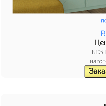
п
В
Це
БЕЗ
изгот
Зака