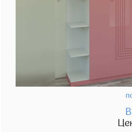
п
В
Це