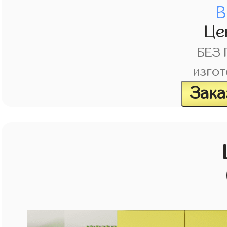
В
Це
БЕЗ
изгот
Зака