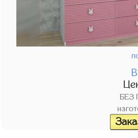
п
В
Це
БЕЗ
изгот
Зака