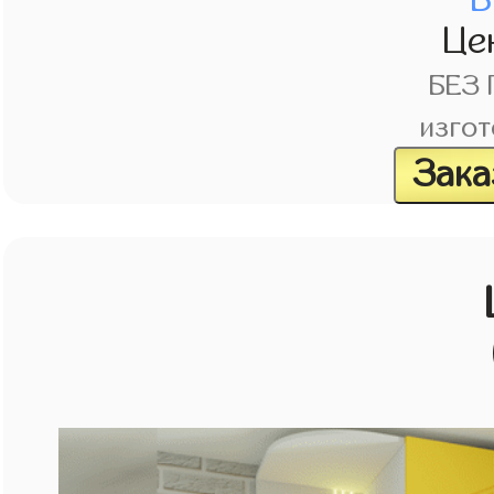
Це
БЕЗ
изгот
Зака