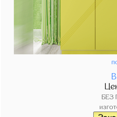
п
В
Це
БЕЗ
изгот