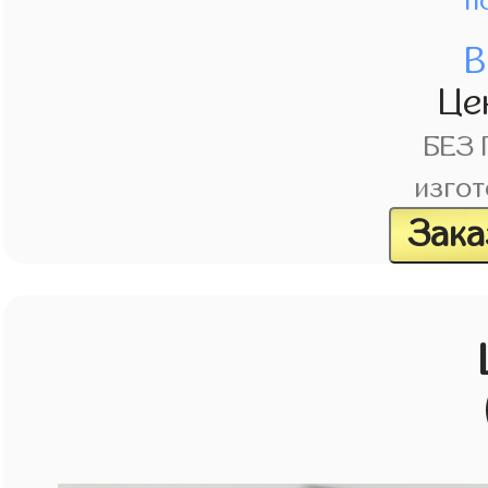
п
В
Це
БЕЗ
изгот
Зака