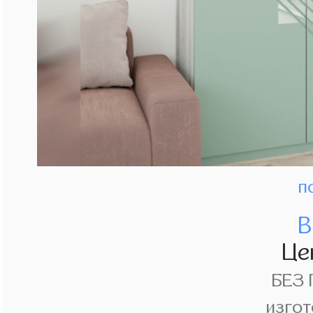
п
В
Це
БЕЗ
изгот