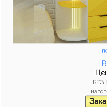
п
В
Це
БЕЗ
изгот
Зака