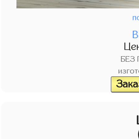
п
В
Це
БЕЗ
изгот
Зака