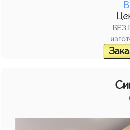
В
Це
БЕЗ
изгот
Зака
Си