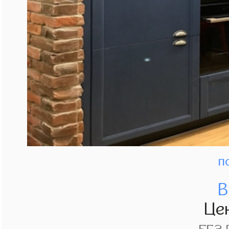
п
В
Це