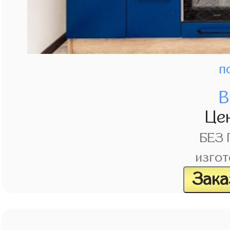
п
В
Це
БЕЗ
изгот
Зака