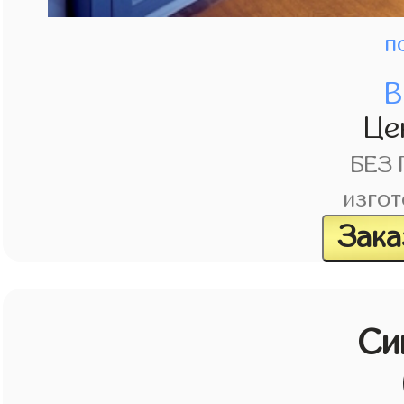
п
В
Це
БЕЗ
изгот
Зака
Си