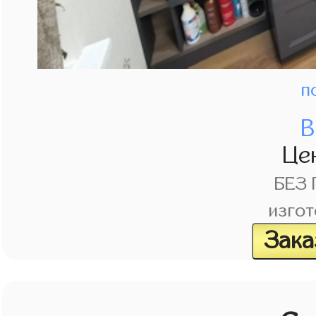
п
В
Це
БЕЗ
изгот
Зака