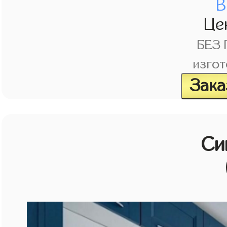
В
Це
БЕЗ
изгот
Зака
Си