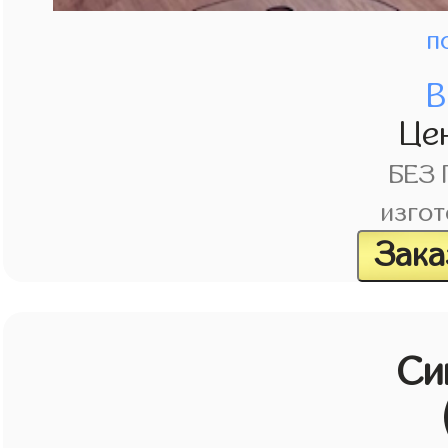
п
В
Це
БЕЗ
изгот
Зака
Си