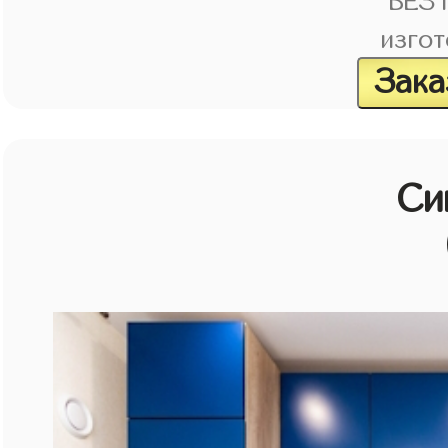
БЕЗ
изгот
Зака
Си