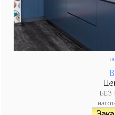
п
В
Це
БЕЗ
изгот
Зака