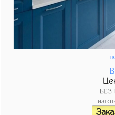
п
В
Це
БЕЗ
изгот
Зака