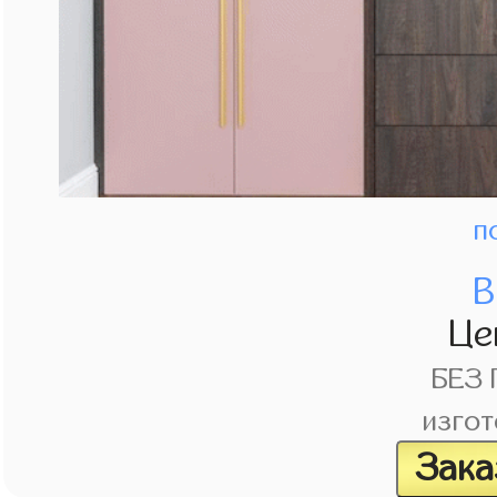
п
В
Це
БЕЗ
изгот
Зака