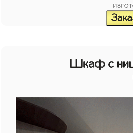
изгот
Зака
Шкаф с ниш