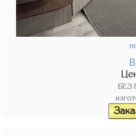
п
В
Це
БЕЗ
изгот
Зака