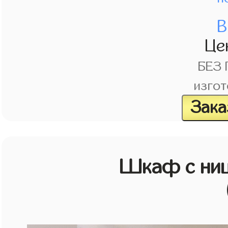
В
Це
БЕЗ
изгот
Зака
Шкаф с ниш