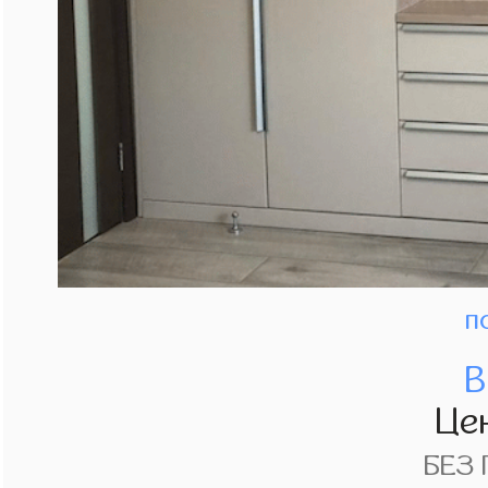
п
В
Це
БЕЗ