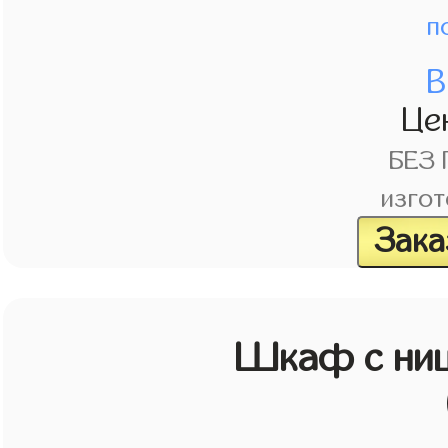
п
В
Це
БЕЗ
изгот
Зака
Шкаф с ниш