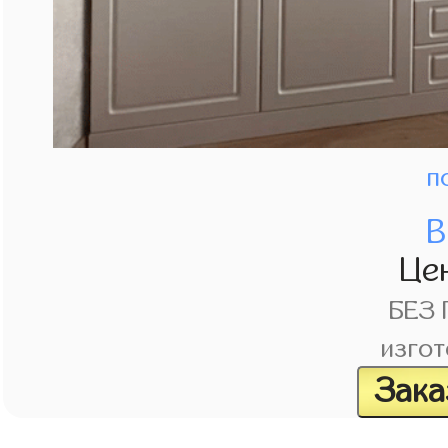
п
В
Це
БЕЗ
изгот
Зака