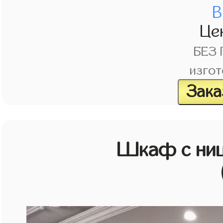
В
Це
БЕЗ
изгот
Зака
Шкаф с ниш