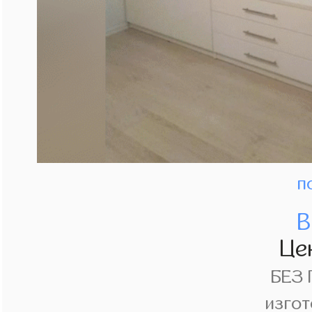
п
В
Це
БЕЗ
изгот