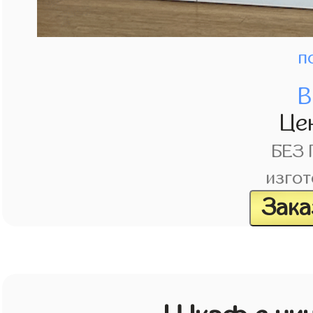
п
В
Це
БЕЗ
изгот
Зака