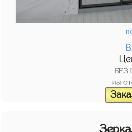
п
В
Це
БЕЗ
изгот
Зака
Зерка