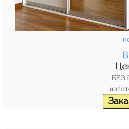
п
В
Це
БЕЗ
изгот
Зака