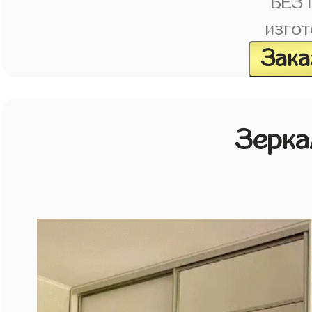
БЕЗ
изгот
Зака
Зерка