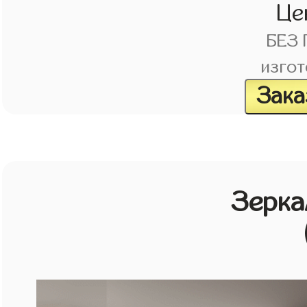
Це
БЕЗ
изгот
Зака
Зерка