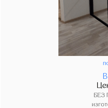
п
В
Це
БЕЗ
изгот