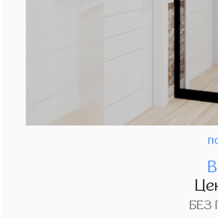
п
В
Це
БЕЗ