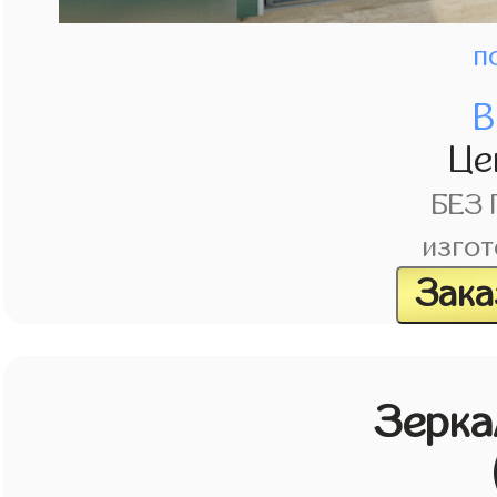
п
В
Це
БЕЗ
изгот
Зака
Зерка