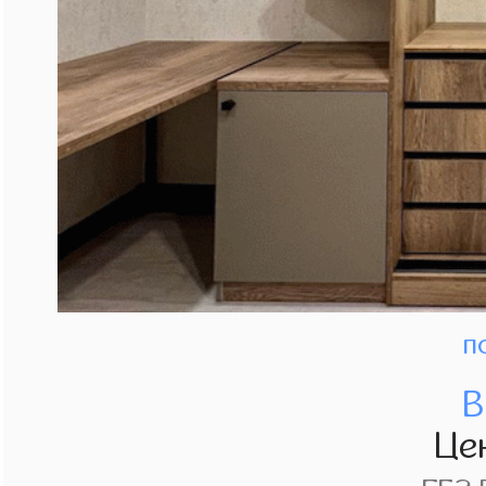
п
В
Це