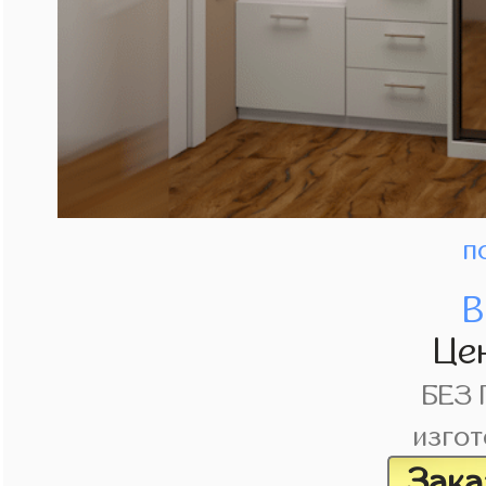
п
В
Це
БЕЗ
изгот
Зака