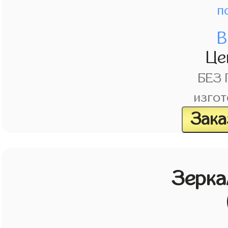
п
В
Це
БЕЗ
изгот
Зака
Зерка