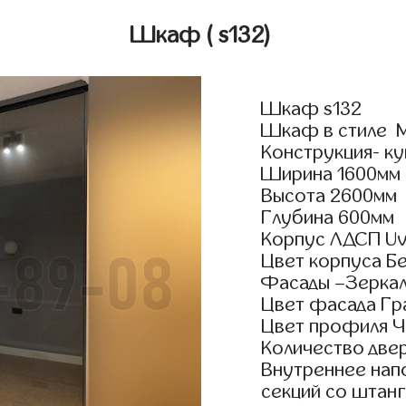
Шкаф
( s132)
Шкаф s132
Шкаф в стиле М
Конструкция- ку
Ширина 1600мм
Высота 2600мм
Глубина 600мм
Корпус ЛДСП Uv
Цвет корпуса Б
Фасады –Зерка
Цвет фасада Г
Цвет профиля Ч
Количество двер
Внутреннее нап
секций со штанг