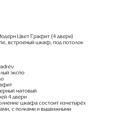
одерн Цвет Графит (4 двери)
пе, встроеный шкаф, под потолок
adrev
елый экспо
ло
рафит
ерный матовый
ей 4 двери
олнение шкафа состоит изчетырёх
ами, с полками и выдвижными