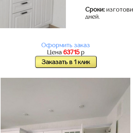
Сроки:
изготовим
дней.
Оформить заказ
Цена
63715
р
Заказать в 1 клик