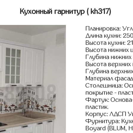
Кухонный гарнитур
( kh317)
Планировка: Уг
Длина кухни: 25
Высота кухни: 2
Высота нижних 
Глубина нижних
Высота верхних
Глубина верхни
Материал фасад
Столешница: Осн
покрытие - пласт
Фартук: Основа
пластик.
Корпус: ЛДСП У
Фурнитура: Кух
Boyard (BLUM, H