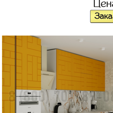
Це
Зака