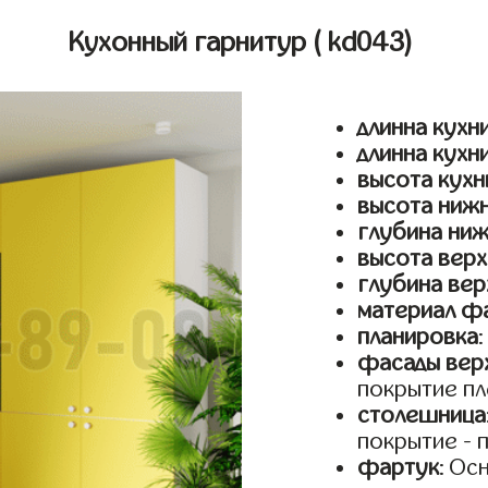
Кухонный гарнитур
( kd043)
длинна кухни
длинна кухн
высота кухн
высота ниж
глубина ни
высота верх
глубина вер
материал ф
планировка
фасады верх
покрытие пл
столешница
покрытие - 
фартук
: Ос