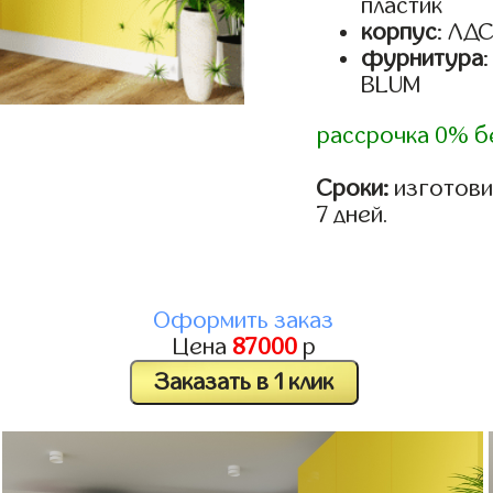
пластик
корпус
: ЛД
фурнитура
BLUM
рассрочка 0% б
Сроки:
изготови
7 дней.
Оформить заказ
Цена
87000
р
Заказать в 1 клик