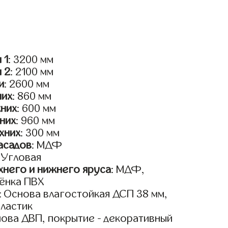
 1
: 3200 мм
и 2
: 2100 мм
и
: 2600 мм
них
: 860 мм
жних
: 600 мм
них
: 960 мм
хних
: 300 мм
асадов
: МДФ
: Угловая
него и нижнего яруса
: МДФ,
ёнка ПВХ
: Основа влагостойкая ДСП 38 мм,
пластик
нова ДВП, покрытие - декоративный