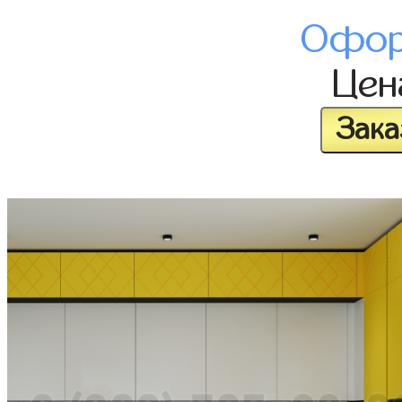
Офор
Це
Зака