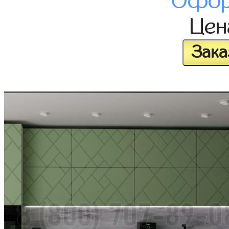
Офор
Це
Зака