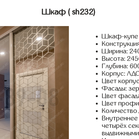
Шкаф
( sh232)
Шкаф-купе 
Конструкция
Ширина: 240
Высота: 245
Глубина: 60
Корпус: ЛДС
Цвет корпус
Фасады: зер
Цвет фасада
Цвет профил
Количество 
Внутреннее 
четырёх сек
выдвижными 