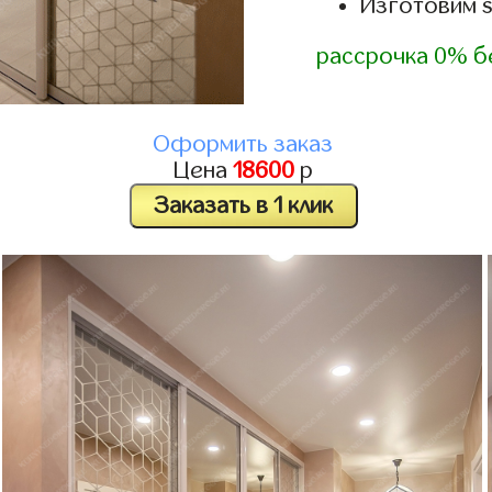
Изготовим 
рассрочка 0% б
Оформить заказ
Цена
18600
р
Заказать в 1 клик