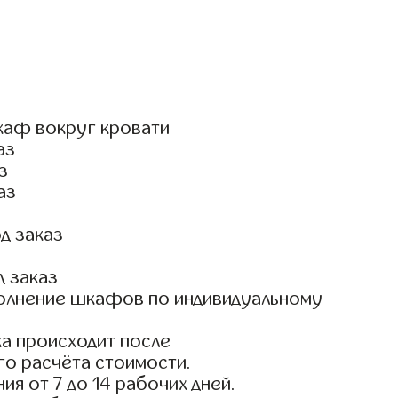
каф вокруг кровати
аз
з
аз
д заказ
д заказ
олнение шкафов по индивидуальному
а происходит после
го расчёта стоимости.
ия от 7 до 14 рабочих дней.