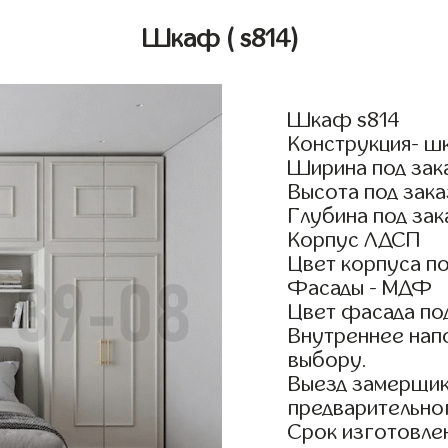
Шкаф
( s814)
Шкаф s814
Конструкция- ш
Ширина под зак
Высота под зака
Глубина под зак
Корпус ЛДСП
Цвет корпуса по
Фасады - МДФ
Цвет фасада по
Внутреннее нап
выбору.
Выезд замерщик
предварительно
Срок изготовлен