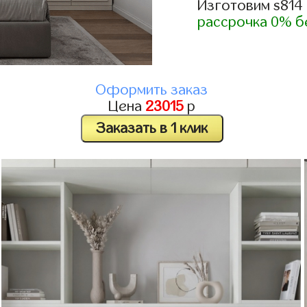
Изготовим s814
рассрочка 0% б
Оформить заказ
Цена
23015
р
Заказать в 1 клик