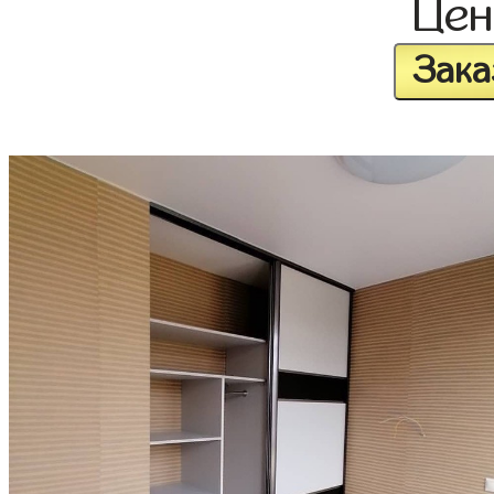
Це
Зака