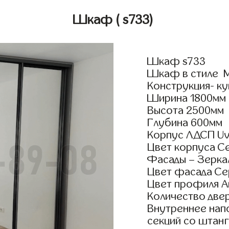
Шкаф
( s733)
Шкаф s733
Шкаф в стиле М
Конструкция- ку
Ширина 1800мм
Высота 2500мм
Глубина 600мм
Корпус ЛДСП Uv
Цвет корпуса С
Фасады – Зерка
Цвет фасада С
Цвет профиля А
Количество двер
Внутреннее нап
секций со штанг