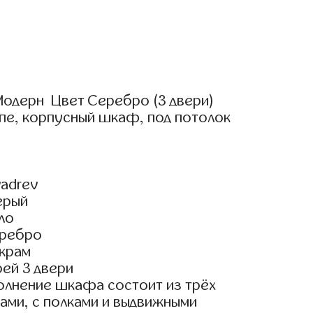
одерн Цвет Серебро (3 двери)
пе, корпусный шкаф, под потолок
adrev
ерый
ло
еребро
крам
ей 3 двери
олнение шкафа состоит из трёх
ами, с полками и выдвижными