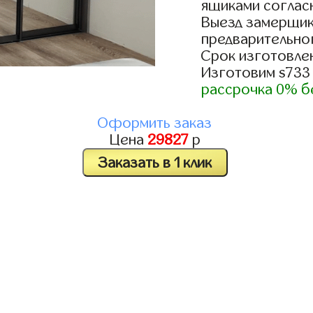
ящиками согласн
Выезд замерщик
предварительно
Срок изготовлен
Изготовим s733
рассрочка 0% б
Оформить заказ
Цена
29827
р
Заказать в 1 клик