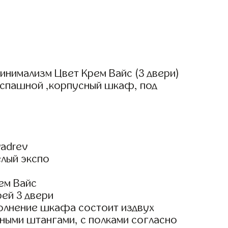
инимализм Цвет Крем Вайс (3 двери)
аспашной ,корпусный шкаф, под
adrev
елый экспо
ем Вайс
ей 3 двери
олнение шкафа состоит издвух
ными штангами, с полками согласно