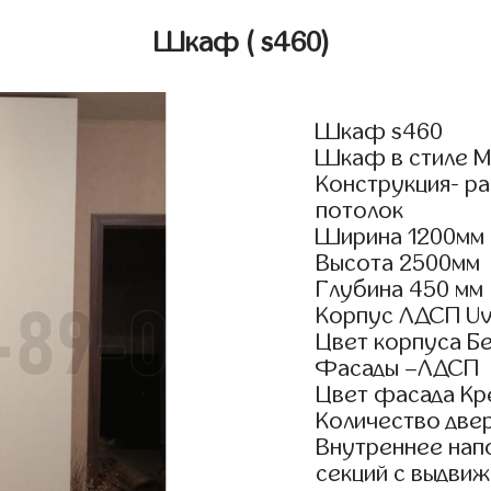
Шкаф
( s460)
Шкаф s460
Шкаф в стиле М
Конструкция- р
потолок
Ширина 1200мм
Высота 2500мм
Глубина 450 мм
Корпус ЛДСП Uv
Цвет корпуса Б
Фасады –ЛДСП
Цвет фасада Кр
Количество двер
Внутреннее нап
секций с выдвиж