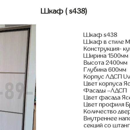
Шкаф
( s438)
Шкаф s438
Шкаф в стиле Мо
Конструкция- ку
Ширина 1500мм
Высота 2400мм
Глубина 600мм
Корпус ЛДСП Uv
Цвет корпуса Я
Фасады –ЛДСП
Цвет фасада Яс
Цвет профиля Б
Количество двер
Внутреннее нап
секций со штанг