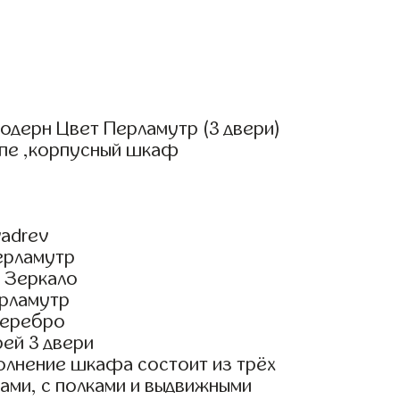
одерн Цвет Перламутр (3 двери)
упе ,корпусный шкаф
adrev
ерламутр
 Зеркало
рламутр
Серебро
ей 3 двери
олнение шкафа состоит из трёх
ами, с полками и выдвижными