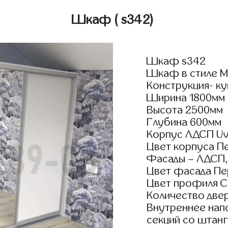
Шкаф
( s342)
Шкаф s342
Шкаф в стиле М
Конструкция- к
Ширина 1800мм
Высота 2500мм
Глубина 600мм
Корпус ЛДСП Uv
Цвет корпуса П
Фасады – ЛДСП,
Цвет фасада Пе
Цвет профиля 
Количество двер
Внутреннее нап
секций со штанг