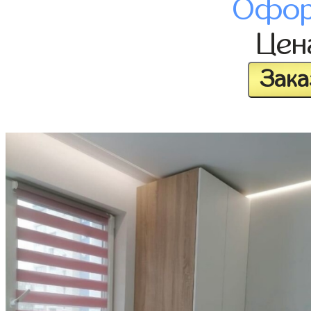
Офор
Це
Зака