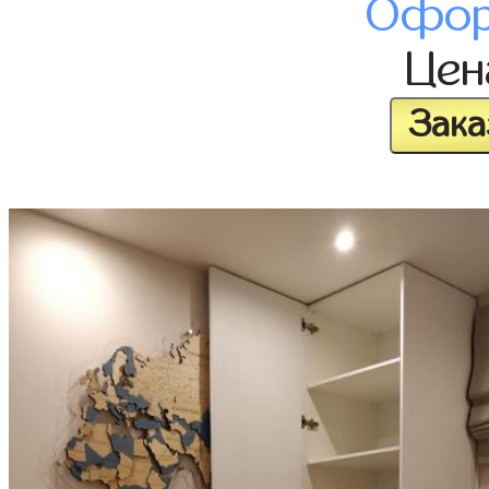
Офор
Це
Зака