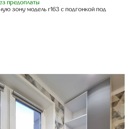
ез предоплаты
ую зону модель r163 с подгонкой под