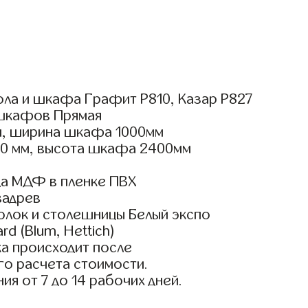
ола и шкафа Графит Р810, Казар Р827
шкафов Прямая
, ширина шкафа 1000мм
00 мм, высота шкафа 2400мм
а МДФ в пленке ПВХ
вадрев
олок и столешницы Белый экспо
d (Blum, Hettich)
а происходит после
го расчета стоимости.
ия от 7 до 14 рабочих дней.