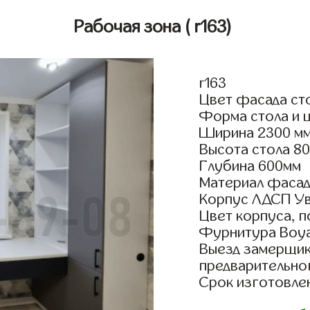
Рабочая зона
( r163)
r163
Цвет фасада ст
Форма стола и 
Ширина 2300 мм
Высота стола 8
Глубина 600мм
Материал фасад
Корпус ЛДСП У
Цвет корпуса, п
Фурнитура Boyar
Выезд замерщик
предварительно
Срок изготовлен