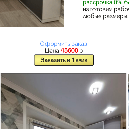
рассрочка 0% б
изготовим рабоч
любые размеры.
Оформить заказ
Цена
45600
р
Заказать в 1 клик