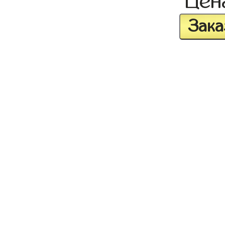
Це
Зака