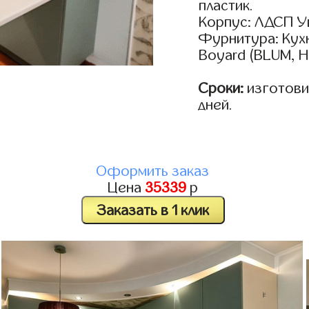
пластик.
Корпус: ЛДСП У
Фурнитура: Кух
Boyard (BLUM, H
Сроки:
изготовим
дней.
Оформить заказ
Цена
35339
р
Заказать в 1 клик