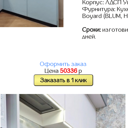
Корпус: ЛДСП У
Фурнитура: Кух
Boyard (BLUM, H
Сроки:
изготовим
дней.
Оформить заказ
Цена
50336
р
Заказать в 1 клик