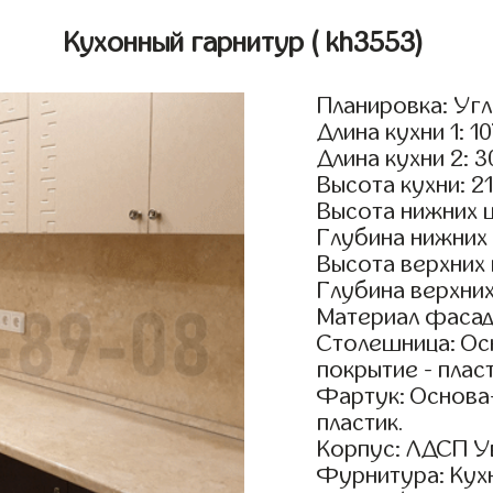
Кухонный гарнитур
( kh3553)
Планировка: Уг
Длина кухни 1: 1
Длина кухни 2: 
Высота кухни: 2
Высота нижних 
Глубина нижних
Высота верхних
Глубина верхни
Материал фасад
Столешница: Осн
покрытие - пласт
Фартук: Основа
пластик.
Корпус: ЛДСП У
Фурнитура: Кух