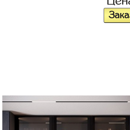
Це
Зака