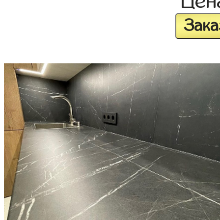
Це
Зака