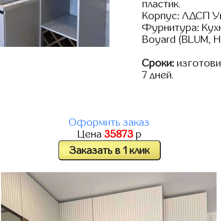
пластик.
Корпус: ЛДСП У
Фурнитура: Кух
Boyard (BLUM, H
Сроки:
изготовим
7 дней.
Оформить заказ
Цена
35873
р
Заказать в 1 клик