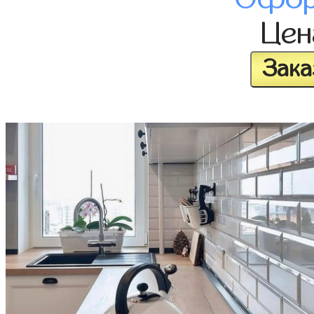
Це
Зака