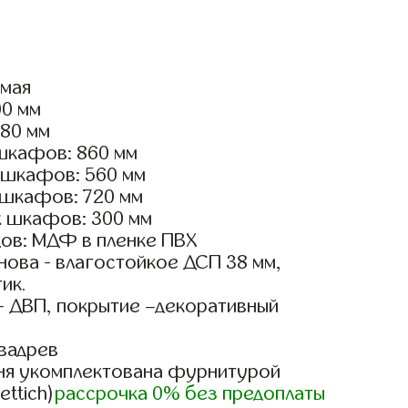
ямая
00 мм
180 мм
шкафов: 860 мм
 шкафов: 560 мм
 шкафов: 720 мм
х шкафов: 300 мм
ов: МДФ в пленке ПВХ
ова - влагостойкое ДСП 38 мм,
ик.
- ДВП, покрытие –декоративный
вадрев
ня укомплектована фурнитурой
ettich)
рассрочка 0% без предоплаты