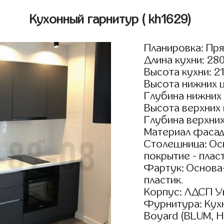
Кухонный гарнитур
( kh1629)
Планировка: Пр
Длина кухни: 28
Высота кухни: 2
Высота нижних 
Глубина нижних
Высота верхних
Глубина верхни
Материал фасад
Столешница: Осн
покрытие - пласт
Фартук: Основа
пластик.
Корпус: ЛДСП У
Фурнитура: Кух
Boyard (BLUM, H