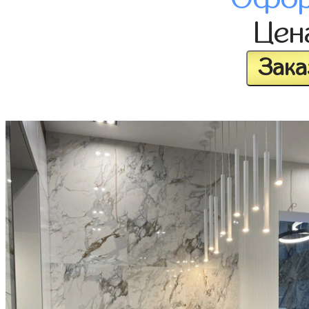
Це
Зака