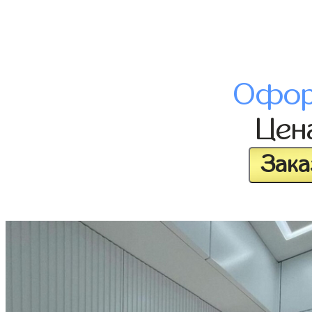
Офор
Цен
Зака