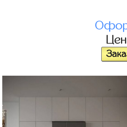
Офор
Це
Зака