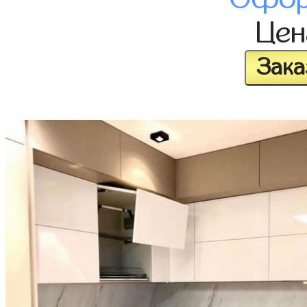
Це
Зака