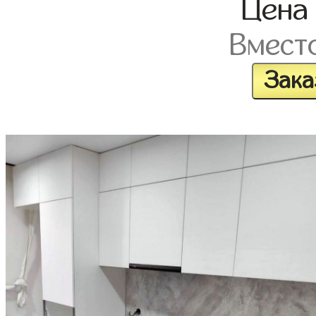
Цен
Вмест
Зака