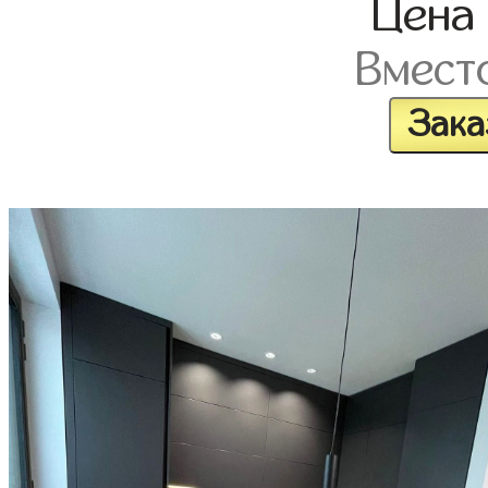
Цен
Вмест
Зака