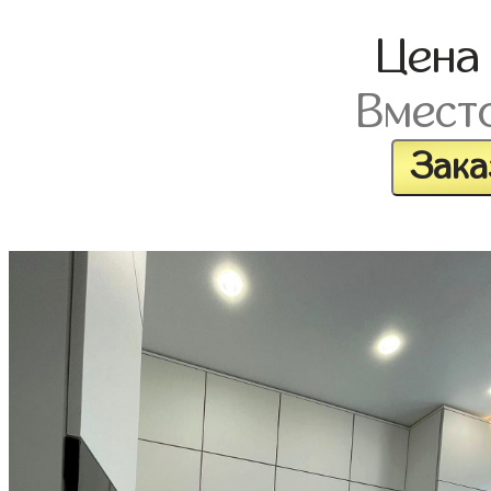
Цен
Вмест
Зака