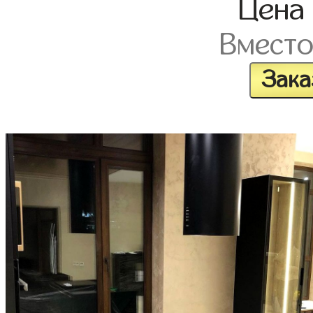
Цен
Вмест
Зака