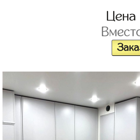
Цена
Вмест
Зака