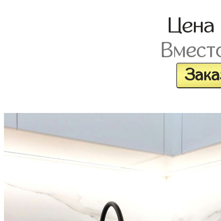
Цена
Вмест
Зака