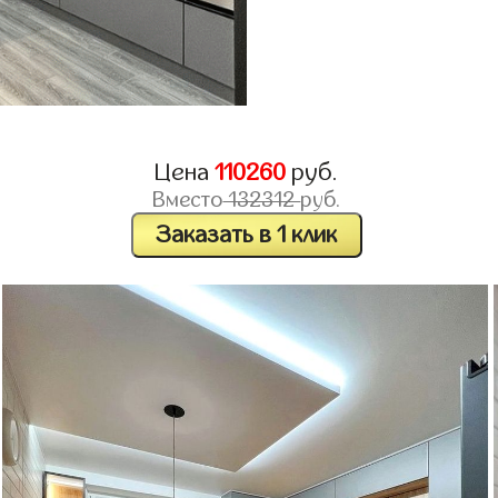
Цена
110260
руб.
Вместо
132312
руб.
Заказать в 1 клик