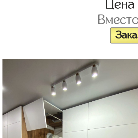
Цен
Вмест
Зака