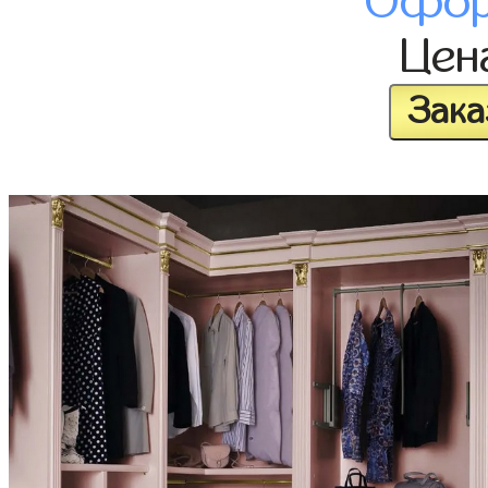
Офор
Цен
Зака