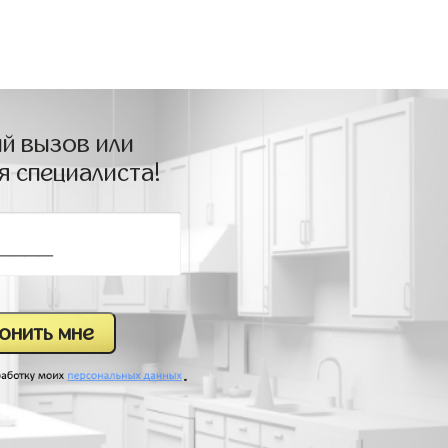
й вызов или
я специалиста!
.